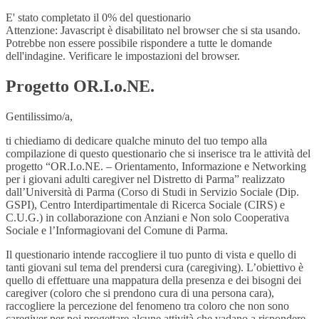
E' stato completato il 0% del questionario
Attenzione: Javascript è disabilitato nel browser che si sta usando.
Potrebbe non essere possibile rispondere a tutte le domande
dell'indagine. Verificare le impostazioni del browser.
Progetto OR.I.o.NE.
Gentilissimo/a,
ti chiediamo di dedicare qualche minuto del tuo tempo alla
compilazione di questo questionario che si inserisce tra le attività del
progetto “OR.I.o.NE. – Orientamento, Informazione e Networking
per i giovani adulti caregiver nel Distretto di Parma” realizzato
dall’Università di Parma (Corso di Studi in Servizio Sociale (Dip.
GSPI), Centro Interdipartimentale di Ricerca Sociale (CIRS) e
C.U.G.) in collaborazione con Anziani e Non solo Cooperativa
Sociale e l’Informagiovani del Comune di Parma.
Il questionario intende raccogliere il tuo punto di vista e quello di
tanti giovani sul tema del prendersi cura (caregiving). L’obiettivo è
quello di effettuare una mappatura della presenza e dei bisogni dei
caregiver (coloro che si prendono cura di una persona cara),
raccogliere la percezione del fenomeno tra coloro che non sono
caregiver per poi progettare alcune attività che vadano a rispondere